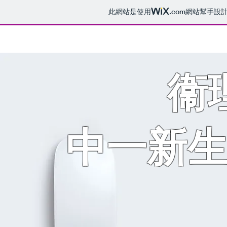
此網站是使用
.com
網站幫手設
衞
​中一新