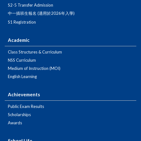
S2-5 Transfer Admission
中一插班生報名 (適用於2026年入學)
S1 Registration
Academic
Class Structures & Curriculum
NSS Curriculum
Medium of Instruction (MOI)
English Learning
Achievements
Public Exam Results
Scholarships
Awards
School Life