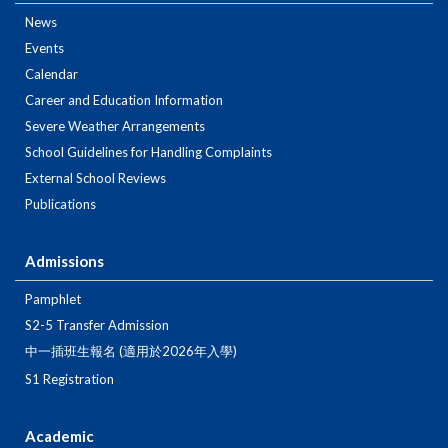
News
Events
Calendar
Career and Education Information
Severe Weather Arrangements
School Guidelines for Handling Complaints
External School Reviews
Publications
Admissions
Pamphlet
S2-5 Transfer Admission
中一插班生報名 (適用於2026年入學)
S1 Registration
Academic