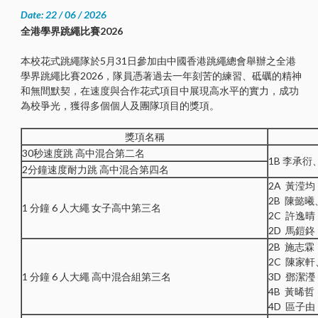
Date: 22 / 06 / 2026
全港學界跳繩比賽2026
本校花式跳繩隊於5月31日參加由中國香港跳繩總會舉辦之全港
學界跳繩比賽2026，隊員憑著過去一年刻苦的練習、砥礪的精神
和無間默契，在速度與合作花式項目中展現高水平的實力，成功
為校爭光，獲得多個個人及團隊項目的獎項。
獎項名稱
30秒速度跳 高中混合第二名
1B 李承衍
2分鐘速度耐力跳 高中混合第四名
2A 黃滢均
2B 陳懿
1 分鐘 6 人大繩 女子高中第三名
2C 許逸晴
2D 馬鎧鉖
2B 施志霖
2C 陳家
1 分鐘 6 人大繩 高中混合組第三名
3D 鄧潔瀅
4B 黃晞哲
4D 區子由