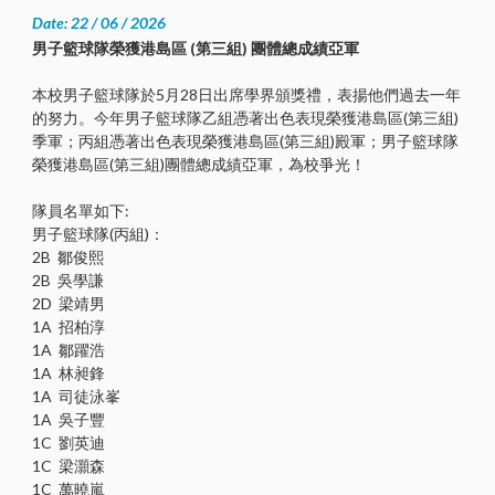
Date: 22 / 06 / 2026
男子籃球隊榮獲港島區 (第三組) 團體總成績亞軍
本校男子籃球隊於5月28日出席學界頒獎禮，表揚他們過去一年
的努力。今年男子籃球隊乙組憑著出色表現榮獲港島區(第三組)
季軍；丙組憑著出色表現榮獲港島區(第三組)殿軍；男子籃球隊
榮獲港島區(第三組)團體總成績亞軍，為校爭光！
隊員名單如下:
男子籃球隊(丙組)：
2B 鄒俊熙
2B 吳學謙
2D 梁靖男
1A 招柏淳
1A 鄒躍浩
1A 林昶鋒
1A 司徒泳峯
1A 吳子豐
1C 劉英迪
1C 梁灝森
1C 萬曉嵐