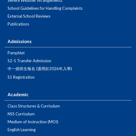
Severe Weather Arrangements
School Guidelines for Handling Complaints
External School Reviews
Publications
Admissions
Pamphlet
S2-5 Transfer Admission
中一插班生報名 (適用於2026年入學)
S1 Registration
Academic
Class Structures & Curriculum
NSS Curriculum
Medium of Instruction (MOI)
English Learning