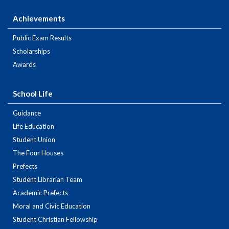
Achievements
Public Exam Results
Scholarships
Awards
School Life
Guidance
Life Education
Student Union
The Four Houses
Prefects
Student Librarian Team
Academic Prefects
Moral and Civic Education
Student Christian Fellowship