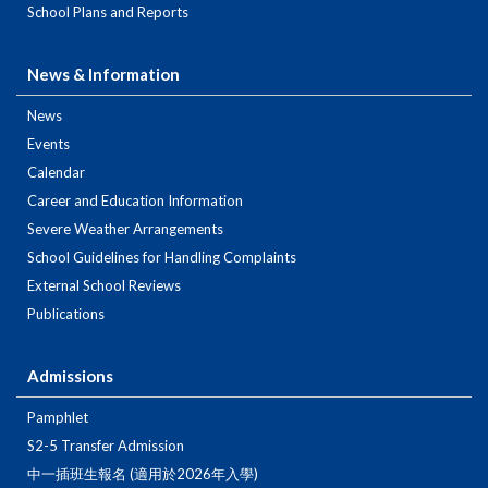
School Plans and Reports
News & Information
News
Events
Calendar
Career and Education Information
Severe Weather Arrangements
School Guidelines for Handling Complaints
External School Reviews
Publications
Admissions
Pamphlet
S2-5 Transfer Admission
中一插班生報名 (適用於2026年入學)